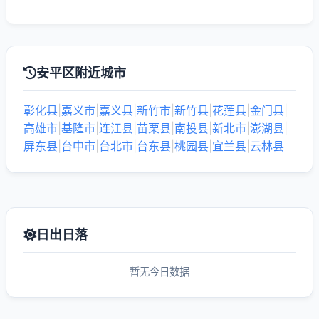
安平区附近城市
彰化县
|
嘉义市
|
嘉义县
|
新竹市
|
新竹县
|
花莲县
|
金门县
|
高雄市
|
基隆市
|
连江县
|
苗栗县
|
南投县
|
新北市
|
澎湖县
|
屏东县
|
台中市
|
台北市
|
台东县
|
桃园县
|
宜兰县
|
云林县
日出日落
暂无今日数据