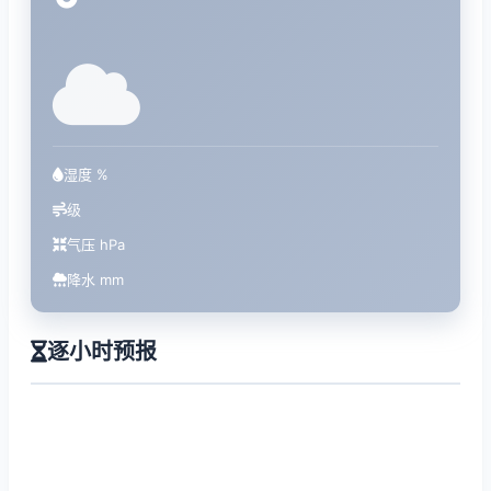
°
湿度 %
级
气压 hPa
降水 mm
逐小时预报