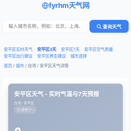
fyrhm天气网
查询天气
安平区实时天气
安平区3天
安平区7天
安平区空气质量
安平区出行建议
安平区养生建议
城市选择
首页
/
城市
/ 台湾 /
安平区天气详情
安平区天气 - 实时气温与7天预报
台湾 · 安平区
更新于 :