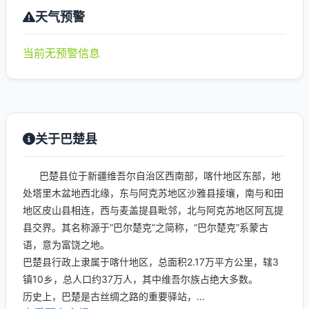
天气预警
当前无预警信息
关于巴楚县
巴楚县位于新疆维吾尔自治区西南部，喀什地区东部，地
处塔里木盆地西北缘，东与阿克苏地区沙雅县接壤，南与和田
地区皮山县相连，西与麦盖提县毗邻，北与阿克苏地区阿瓦提
县交界。其名称源于“巴尔楚克”之简称，“巴尔楚克”系蒙古
语，意为富饶之地。
巴楚县行政上隶属于喀什地区，总面积2.17万平方公里，辖3
镇10乡，总人口约37万人，其中维吾尔族占绝大多数。
历史上，巴楚是古丝绸之路的重要驿站，...