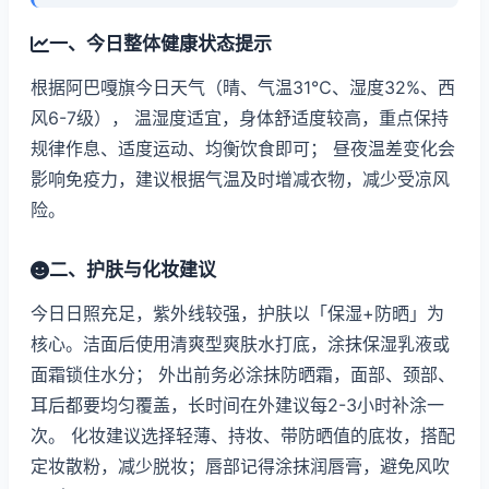
一、今日整体健康状态提示
根据阿巴嘎旗今日天气（晴、气温31℃、湿度32%、西
风6-7级）， 温湿度适宜，身体舒适度较高，重点保持
规律作息、适度运动、均衡饮食即可； 昼夜温差变化会
影响免疫力，建议根据气温及时增减衣物，减少受凉风
险。
二、护肤与化妆建议
今日日照充足，紫外线较强，护肤以「保湿+防晒」为
核心。洁面后使用清爽型爽肤水打底，涂抹保湿乳液或
面霜锁住水分； 外出前务必涂抹防晒霜，面部、颈部、
耳后都要均匀覆盖，长时间在外建议每2-3小时补涂一
次。 化妆建议选择轻薄、持妆、带防晒值的底妆，搭配
定妆散粉，减少脱妆；唇部记得涂抹润唇膏，避免风吹