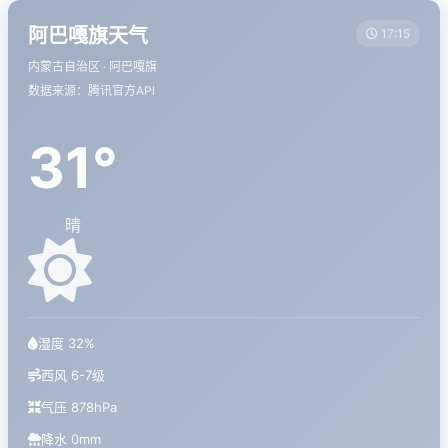
阿巴嘎旗天气
17:15
内蒙古自治区 · 阿巴嘎旗
数据来源：腾讯官方API
31°
晴
湿度 32%
西风 6-7级
气压 878hPa
降水 0mm