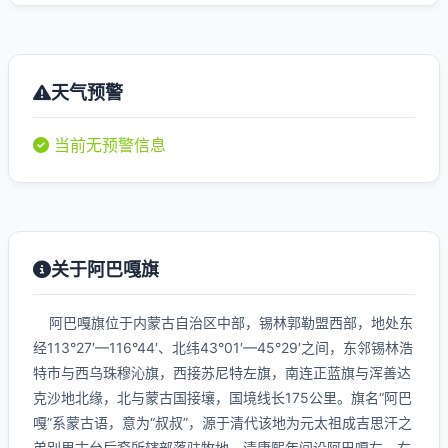
天气预警
当前无预警信息
关于阿巴嘎旗
阿巴嘎旗位于内蒙古自治区中部，锡林郭勒盟西部，地处东
经113°27′—116°44′、北纬43°01′—45°29′之间，东邻锡林浩
特市与西乌珠穆沁旗，西接苏尼特左旗，南连正蓝旗与浑善达
克沙地北缘，北与蒙古国接壤，国境线长175公里。旗名“阿巴
嘎”系蒙古语，意为“叔叔”，源于清代该地为元太祖成吉思汗之
弟别里古台后裔所辖部落驻牧地，清康熙年间设阿巴嘎左、右