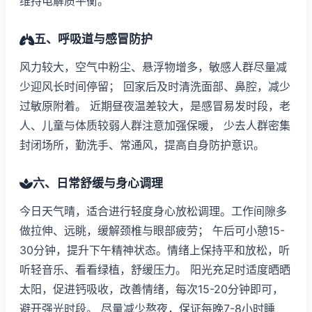
维持电解质平衡。
五、呼吸道与感冒防护
风力较大，空气中粉尘、悬浮物增多，敏感人群尽量减
少迎风长时间停留； 回家后及时清洗面部、鼻腔，减少
过敏原附着。 近期昼夜温差较大，是感冒易发时段，老
人、儿童与体质较弱人群注意加强保暖， 少去人群密集
封闭场所，勤洗手、常通风，提高自身防护意识。
六、日常舒缓与身心调理
今日天气晴，适合进行轻度身心放松调理。工作间隙多
做拉伸、远眺，缓解颈椎与眼部疲劳； 午后可小憩15-
30分钟，提升下午精神状态。情绪上保持平和放松，听
听轻音乐、看看绿植，舒缓压力。 阳光充足时适度晒晒
太阳，促进钙吸收，改善情绪，每次15-20分钟即可，
避开强光时段。 尽量减少熬夜，保证每晚7-8小时睡