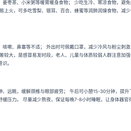
、姜枣茶、小米粥等暖胃暖身食物； 少吃生冷、寒凉食物，避免
燥易上火，可多吃雪梨、银耳、百合、蜂蜜等润肺润燥食物，减少
、咳嗽、鼻塞等不适； 外出时可佩戴口罩，减少冷风与粉尘刺激
温差较大，是感冒易发时段，老人、儿童与体质较弱人群注意加强
意识。
、远眺，缓解颈椎与眼部疲劳； 午后可小憩15-30分钟，提升
缓压力。 尽量减少熬夜，保证每晚7-8小时睡眠，让身体器官