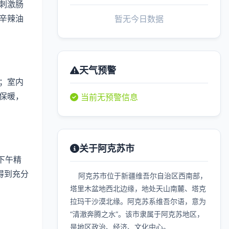
刺激肠
辛辣油
暂无今日数据
天气预警
；室内
保暖，
当前无预警信息
关于阿克苏市
下午精
得到充分
阿克苏市位于新疆维吾尔自治区西南部，
塔里木盆地西北边缘，地处天山南麓、塔克
拉玛干沙漠北缘。阿克苏系维吾尔语，意为
“清澈奔腾之水”。该市隶属于阿克苏地区，
是地区政治、经济、文化中心。