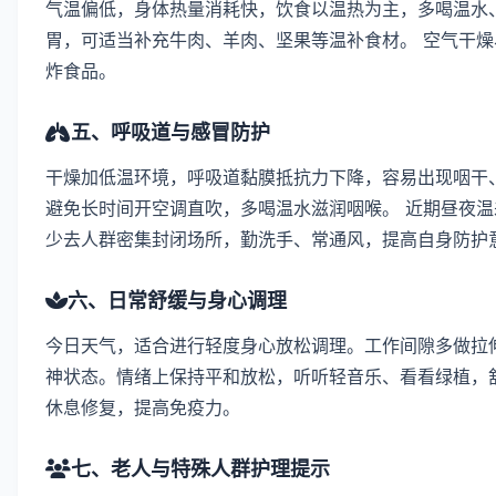
气温偏低，身体热量消耗快，饮食以温热为主，多喝温水
胃，可适当补充牛肉、羊肉、坚果等温补食材。 空气干
炸食品。
五、呼吸道与感冒防护
干燥加低温环境，呼吸道黏膜抵抗力下降，容易出现咽干
避免长时间开空调直吹，多喝温水滋润咽喉。 近期昼夜
少去人群密集封闭场所，勤洗手、常通风，提高自身防护
六、日常舒缓与身心调理
今日天气，适合进行轻度身心放松调理。工作间隙多做拉伸
神状态。情绪上保持平和放松，听听轻音乐、看看绿植，舒
休息修复，提高免疫力。
七、老人与特殊人群护理提示