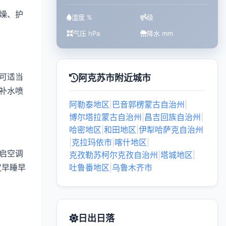
燥、护
湿度 %
级
气压 hPa
降水 mm
可适当
阿克苏市附近城市
补水喷
阿勒泰地区
|
巴音郭楞蒙古自治州
|
博尔塔拉蒙古自治州
|
昌吉回族自治州
|
哈密地区
|
和田地区
|
伊犁哈萨克自治州
|
克拉玛依市
|
喀什地区
|
启空调
克孜勒苏柯尔克孜自治州
|
塔城地区
|
议早睡早
吐鲁番地区
|
乌鲁木齐市
日出日落