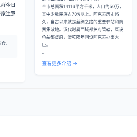
人群今日
全市总面积14116平方千米，人口约50万，
居家注意
其中少数民族占70%以上。阿克苏历史悠
久，自古以来就是丝绸之路的重要驿站和商
贸集散地。汉代时属西域都护府管辖，唐设
龟兹都督府，清乾隆年间设阿克苏办事大
饮食、
臣。
...
查看更多介绍 →