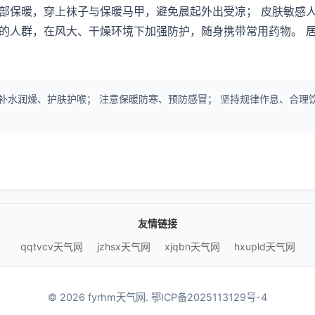
部保暖，穿上袜子与保暖马甲，避免晨起外出受凉； 皮肤敏感
的人群，在风大、干燥环境下加强防护，随身携带常用药物。 
补水润燥、护肤护喉； 注意保暖防寒、预防感冒； 坚持规律作息、合理
友情链接
qqtvcv天气网
jzhsx天气网
xjqbn天气网
hxupld天气网
© 2026 fyrhm天气网.
鄂ICP备2025113129号-4