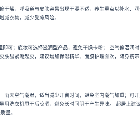
气偏干燥，呼吸道与皮肤容易出现干涩不适，养生重点以补水、润
时增减衣物，减少受凉风险。
湿即可；底妆可选择滋润型产品，避免干燥卡粉； 空气偏湿润时
，皮肤易紧绷起皮，建议增加保湿精华、面膜护理频次，随身携带
。 雨天空气潮湿，适当减少开窗时间，避免室内潮气加重；可开
量用洗衣机甩干后晾晒，避免长时间阴干产生异味。 起居上建
眠质量。