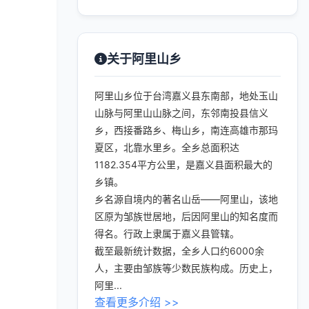
关于阿里山乡
阿里山乡位于台湾嘉义县东南部，地处玉山
山脉与阿里山山脉之间，东邻南投县信义
乡，西接番路乡、梅山乡，南连高雄市那玛
夏区，北靠水里乡。全乡总面积达
1182.354平方公里，是嘉义县面积最大的
乡镇。
乡名源自境内的著名山岳——阿里山，该地
区原为邹族世居地，后因阿里山的知名度而
得名。行政上隶属于嘉义县管辖。
截至最新统计数据，全乡人口约6000余
人，主要由邹族等少数民族构成。历史上，
阿里...
查看更多介绍 >>