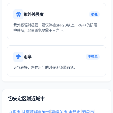
紫外线强度
很强
紫外线辐射极强，建议涂擦SPF20以上、PA++的防晒
护肤品，尽量避免暴露于日光下。
雨伞
不带伞
天气较好，您在出门的时候无须带雨伞。
安定区附近城市
白银市
|
甘南藏族自治州
|
嘉峪关市
|
金昌市
|
酒泉市
|