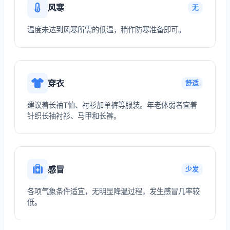
风寒
无
温度未达到风寒所需的低温，稍作防寒准备即可。
穿衣
舒适
建议着长袖T恤、衬衫加单裤等服装。年老体弱者宜着
针织长袖衬衫、马甲和长裤。
感冒
少发
各项气象条件适宜，无明显降温过程，发生感冒几率较
低。