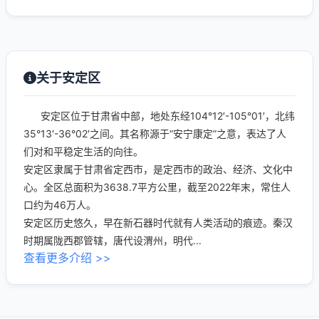
关于安定区
安定区位于甘肃省中部，地处东经104°12′-105°01′，北纬
35°13′-36°02′之间。其名称源于“安宁康定”之意，表达了人
们对和平稳定生活的向往。
安定区隶属于甘肃省定西市，是定西市的政治、经济、文化中
心。全区总面积为3638.7平方公里，截至2022年末，常住人
口约为46万人。
安定区历史悠久，早在新石器时代就有人类活动的痕迹。秦汉
时期属陇西郡管辖，唐代设渭州，明代...
查看更多介绍 >>