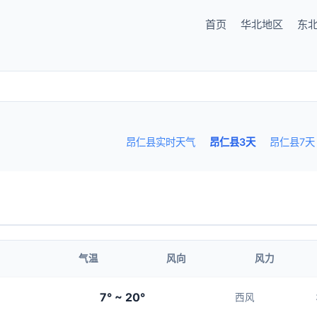
首页
华北地区
东
昂仁县实时天气
昂仁县3天
昂仁县7天
气温
风向
风力
7° ~ 20°
西风