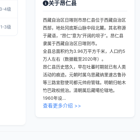
关于昂仁县
3-4级
西藏自治区日喀则市昂仁县位于西藏自治区
1-3级
西部，地处冈底斯山脉中段北麓。其名称源
于藏语，“昂仁”意为“开阔的坝子”。昂仁县
隶属于西藏自治区日喀则市。
全县总面积约为3.96万平方千米，人口约5
万人左右（数据截至2020年）。
昂仁县历史悠久，早在吐蕃时期就已有人类
活动的痕迹。元朝时属乌思藏纳里速古鲁孙
等三路宣慰使司都元帅府管辖。明朝归帕木
竹巴政权统治。清朝属后藏噶伦辖地。
1960年设...
查看更多介绍 >>