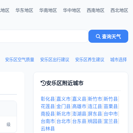
北地区
华东地区
华南地区
华中地区
西南地区
西北地区
查询天气
安乐区空气质量
安乐区出行建议
安乐区养生建议
城市选择
安乐区附近城市
彰化县
|
嘉义市
|
嘉义县
|
新竹市
|
新竹县
|
花莲县
|
金门县
|
高雄市
|
连江县
|
苗栗县
|
南投县
|
新北市
|
澎湖县
|
屏东县
|
台中市
|
台南市
|
台北市
|
台东县
|
桃园县
|
宜兰县
|
级
云林县