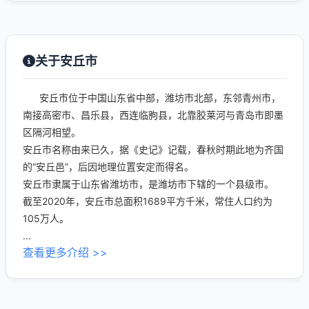
关于安丘市
安丘市位于中国山东省中部，潍坊市北部，东邻青州市，
南接高密市、昌乐县，西连临朐县，北靠胶莱河与青岛市即墨
区隔河相望。
安丘市名称由来已久，据《史记》记载，春秋时期此地为齐国
的“安丘邑”，后因地理位置安定而得名。
安丘市隶属于山东省潍坊市，是潍坊市下辖的一个县级市。
截至2020年，安丘市总面积1689平方千米，常住人口约为
105万人。
...
查看更多介绍 >>