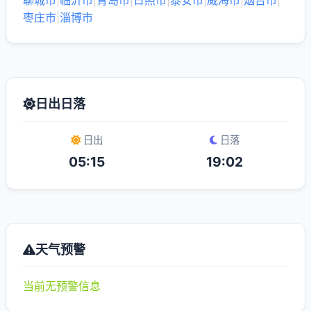
聊城市
|
临沂市
|
青岛市
|
日照市
|
泰安市
|
威海市
|
烟台市
|
枣庄市
|
淄博市
日出日落
日出
日落
05:15
19:02
天气预警
当前无预警信息