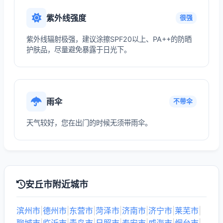
紫外线强度
很强
紫外线辐射极强，建议涂擦SPF20以上、PA++的防晒
护肤品，尽量避免暴露于日光下。
雨伞
不带伞
天气较好，您在出门的时候无须带雨伞。
安丘市附近城市
滨州市
|
德州市
|
东营市
|
菏泽市
|
济南市
|
济宁市
|
莱芜市
|