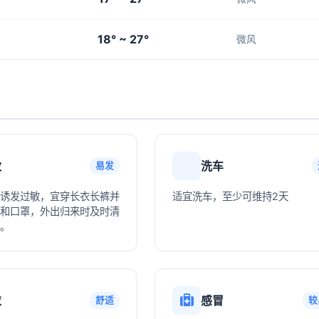
18° ~ 27°
微风
敏
洗车
易发
诱发过敏，宜穿长衣长裤并
适宜洗车，至少可维持2天
和口罩，外出归来时及时清
。
衣
感冒
舒适
较