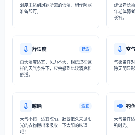
温度未达到风寒所需的低温，稍作防寒
建议着长袖
准备即可。
年老体弱者
长裤。
舒适度
空
舒适
白天温度适宜，风力不大，相信您在这
气象条件对
样的天气条件下，应会感到比较清爽和
除无明显影
舒适。
晾晒
钓
适宜
天气不错，适宜晾晒。赶紧把久未见阳
天气条件适
光的衣物搬出来吸收一下太阳的味道
钓时光。
吧！