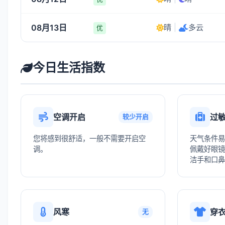
08月13日
晴
|
多云
优
今日生活指数
空调开启
过
较少开启
您将感到很舒适，一般不需要开启空
天气条件易
调。
佩戴好眼镜
洁手和口鼻
风寒
穿
无