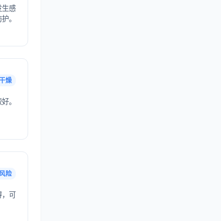
发生感
防护。
干燥
较好。
风险
得，可