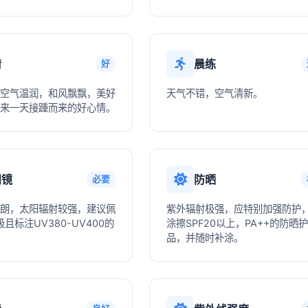
情
晨练
好
空气温润，和风飘飘，美好
天气不错，空气清新。
来一天接踵而来的好心情。
阳镜
防晒
必要
朗，太阳辐射较强，建议佩
紫外辐射极强，应特别加强防护
且标注UV380-UV400的
涂擦SPF20以上，PA++的防晒
品，并随时补涂。