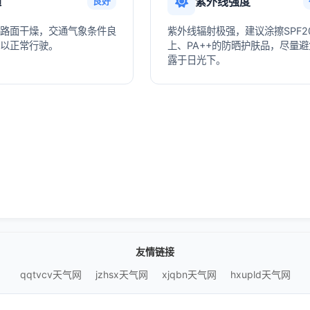
通
紫外线强度
良好
路面干燥，交通气象条件良
紫外线辐射极强，建议涂擦SPF2
以正常行驶。
上、PA++的防晒护肤品，尽量
露于日光下。
友情链接
qqtvcv天气网
jzhsx天气网
xjqbn天气网
hxupld天气网