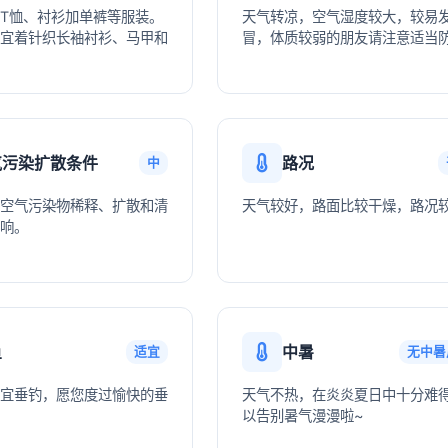
T恤、衬衫加单裤等服装。
天气转凉，空气湿度较大，较易
宜着针织长袖衬衫、马甲和
冒，体质较弱的朋友请注意适当
气污染扩散条件
路况
中
空气污染物稀释、扩散和清
天气较好，路面比较干燥，路况
响。
鱼
中暑
适宜
无中暑
宜垂钓，愿您度过愉快的垂
天气不热，在炎炎夏日中十分难
以告别暑气漫漫啦~