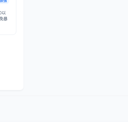
很强
0以
避免暴