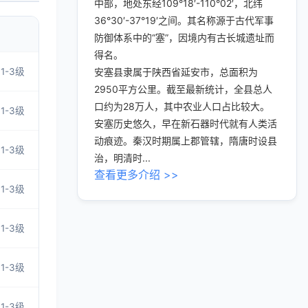
中部，地处东经109°18′-110°02′，北纬
36°30′-37°19′之间。其名称源于古代军事
防御体系中的“塞”，因境内有古长城遗址而
得名。
1-3级
安塞县隶属于陕西省延安市，总面积为
2950平方公里。截至最新统计，全县总人
口约为28万人，其中农业人口占比较大。
1-3级
安塞历史悠久，早在新石器时代就有人类活
动痕迹。秦汉时期属上郡管辖，隋唐时设县
1-3级
治，明清时...
查看更多介绍 >>
1-3级
1-3级
1-3级
1-3级