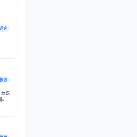
适宜
极强
，建议
护肤