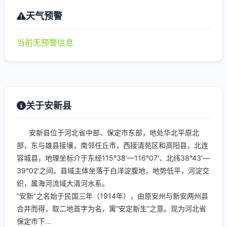
天气预警
当前无预警信息
关于安新县
安新县位于河北省中部、保定市东部，地处华北平原北
部，东与雄县接壤，南邻任丘市，西接清苑区和高阳县，北连
容城县，地理坐标介于东经115°38′—116°07′、北纬38°43′—
39°02′之间。县域主体坐落于白洋淀腹地，地势低平，河淀交
织，属海河流域大清河水系。
“安新”之名始于民国三年（1914年），由原安州与新安两州县
合并而得，取二地首字为名，寓“安定新生”之意。现为河北省
保定市下...