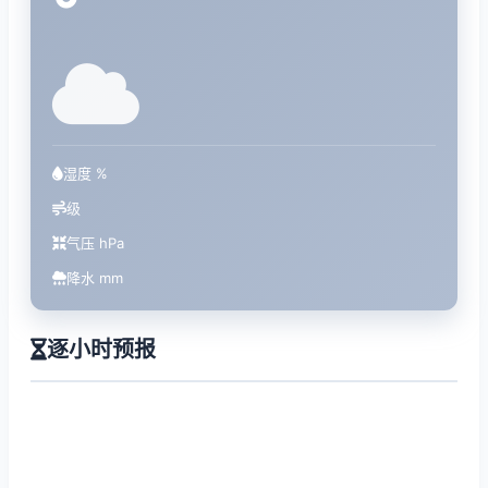
°
湿度 %
级
气压 hPa
降水 mm
逐小时预报