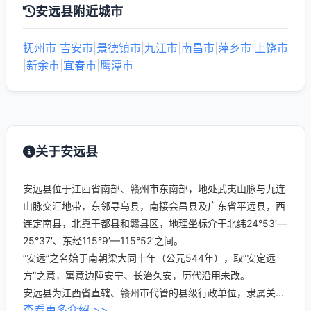
安远县附近城市
抚州市
|
吉安市
|
景德镇市
|
九江市
|
南昌市
|
萍乡市
|
上饶市
|
新余市
|
宜春市
|
鹰潭市
关于安远县
安远县位于江西省南部、赣州市东南部，地处武夷山脉与九连
山脉交汇地带，东邻寻乌县，南接会昌县及广东省平远县，西
连定南县，北靠于都县和赣县区，地理坐标介于北纬24°53′—
25°37′、东经115°9′—115°52′之间。
“安远”之名始于南朝梁大同十年（公元544年），取“安定远
方”之意，寓意边陲安宁、长治久安，历代沿用未改。
安远县为江西省直辖、赣州市代管的县级行政单位，隶属关...
查看更多介绍 >>