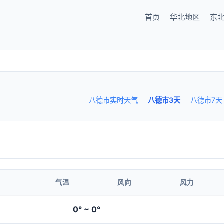
首页
华北地区
东
八德市实时天气
八德市3天
八德市7天
气温
风向
风力
0° ~ 0°