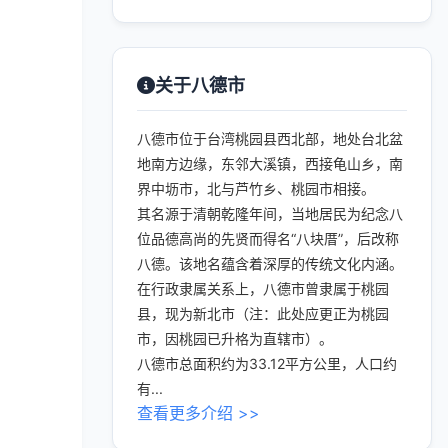
关于八德市
八德市位于台湾桃园县西北部，地处台北盆
地南方边缘，东邻大溪镇，西接龟山乡，南
界中坜市，北与芦竹乡、桃园市相接。
其名源于清朝乾隆年间，当地居民为纪念八
位品德高尚的先贤而得名“八块厝”，后改称
八德。该地名蕴含着深厚的传统文化内涵。
在行政隶属关系上，八德市曾隶属于桃园
县，现为新北市（注：此处应更正为桃园
市，因桃园已升格为直辖市）。
八德市总面积约为33.12平方公里，人口约
有...
查看更多介绍 >>