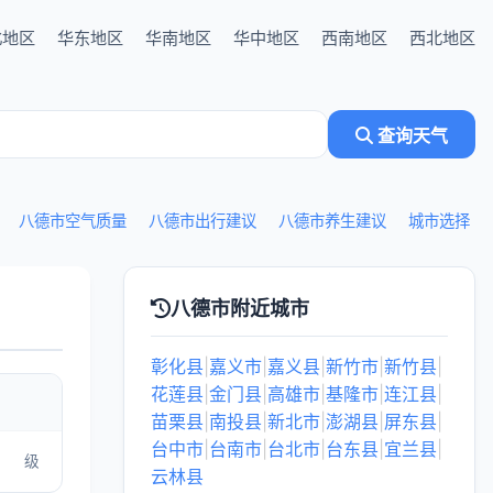
北地区
华东地区
华南地区
华中地区
西南地区
西北地区
查询天气
八德市空气质量
八德市出行建议
八德市养生建议
城市选择
八德市附近城市
彰化县
|
嘉义市
|
嘉义县
|
新竹市
|
新竹县
|
花莲县
|
金门县
|
高雄市
|
基隆市
|
连江县
|
苗栗县
|
南投县
|
新北市
|
澎湖县
|
屏东县
|
台中市
|
台南市
|
台北市
|
台东县
|
宜兰县
|
级
云林县