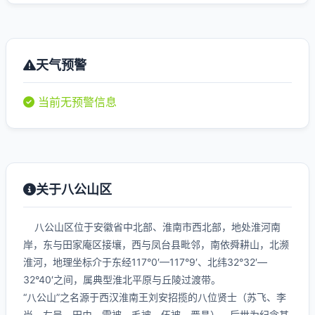
天气预警
当前无预警信息
关于八公山区
八公山区位于安徽省中北部、淮南市西北部，地处淮河南
岸，东与田家庵区接壤，西与凤台县毗邻，南依舜耕山，北濒
淮河，地理坐标介于东经117°0′—117°9′、北纬32°32′—
32°40′之间，属典型淮北平原与丘陵过渡带。
“八公山”之名源于西汉淮南王刘安招揽的八位贤士（苏飞、李
尚、左吴、田由、雷被、毛被、伍被、晋昌），后世为纪念其