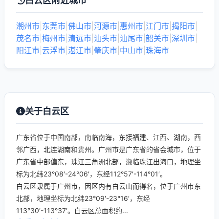
白云区附近城市
潮州市
|
东莞市
|
佛山市
|
河源市
|
惠州市
|
江门市
|
揭阳市
|
茂名市
|
梅州市
|
清远市
|
汕头市
|
汕尾市
|
韶关市
|
深圳市
|
阳江市
|
云浮市
|
湛江市
|
肇庆市
|
中山市
|
珠海市
关于白云区
广东省位于中国南部，南临南海，东接福建、江西、湖南，西
邻广西，北连湖南和贵州。广州市是广东省的省会城市，位于
广东省中部偏东，珠江三角洲北部，濒临珠江出海口，地理坐
标为北纬23°08′-24°06′，东经112°57′-114°01′。
白云区隶属于广州市，因区内有白云山而得名，位于广州市东
北部，地理坐标为北纬23°09′-23°16′，东经
113°30′-113°37′。白云区总面积约...