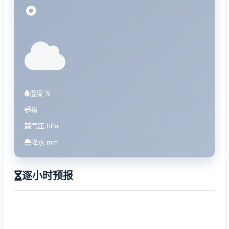
°
湿度 %
级
气压 hPa
降水 mm
逐小时预报