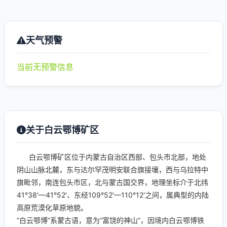
天气预警
当前无预警信息
关于白云鄂博矿区
白云鄂博矿区位于内蒙古自治区西部、包头市北部，地处
阴山山脉北麓，东与达尔罕茂明安联合旗接壤，西与乌拉特中
旗毗邻，南连包头市区，北与蒙古国交界，地理坐标介于北纬
41°38′—41°52′、东经109°52′—110°12′之间，属典型的内陆
高原荒漠化草原地貌。
“白云鄂博”系蒙古语，意为“富饶的神山”，因境内白云鄂博铁