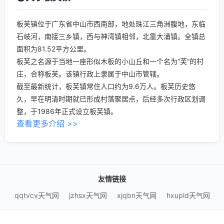
板芙镇位于广东省中山市西南部，地处珠江三角洲腹地，东临
石岐河，南接三乡镇，西与神湾镇相邻，北靠大涌镇。全镇总
面积为81.52平方公里。
板芙之名源于当地一座形似木板的小山丘和一个名为“芙”的村
庄，合称板芙。该镇行政上隶属于中山市管辖。
截至最新统计，板芙镇常住人口约为9.6万人。板芙历史悠
久，早在明清时期就已形成村落聚居点，后经多次行政区划调
整，于1986年正式设立板芙镇。
查看更多介绍 >>
友情链接
qqtvcv天气网
jzhsx天气网
xjqbn天气网
hxupld天气网