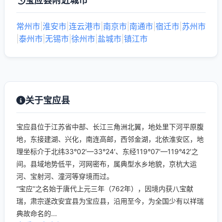
宝应县附近城市
常州市
|
淮安市
|
连云港市
|
南京市
|
南通市
|
宿迁市
|
苏州市
|
泰州市
|
无锡市
|
徐州市
|
盐城市
|
镇江市
关于宝应县
宝应县位于江苏省中部、长江三角洲北翼，地处里下河平原腹
地，东接建湖、兴化，南连高邮，西邻金湖，北依淮安区，地
理坐标介于北纬33°02′—33°24′、东经119°07′—119°42′之
间。县域地势低平，河网密布，属典型水乡地貌，京杭大运
河、宝射河、潼河等穿境而过。
“宝应”之名始于唐代上元三年（762年），因境内获八宝献
瑞，肃宗遂改安宜县为宝应县，沿用至今，为全国少有以祥瑞
典故命名的...