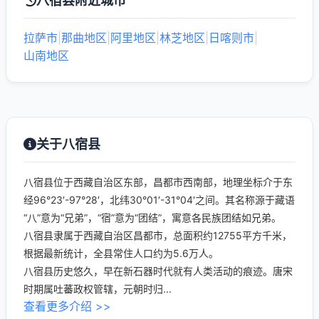
八宿县附近城市
拉萨市
|
那曲地区
|
阿里地区
|
林芝地区
|
日喀则市
|
山南地区
关于八宿县
八宿县位于西藏自治区东部，昌都市西南部，地理坐标介于东
经96°23′-97°28′，北纬30°01′-31°04′之间。其名称源于藏语
“八”意为“兄弟”，“宿”意为“团结”，寓意各民族团结如兄弟。
八宿县隶属于西藏自治区昌都市，总面积约12755平方千米，
根据最新统计，全县常住人口约为5.6万人。
八宿县历史悠久，早在新石器时代就有人类活动的痕迹。唐宋
时期属吐蕃政权管辖，元朝时归...
查看更多介绍 >>