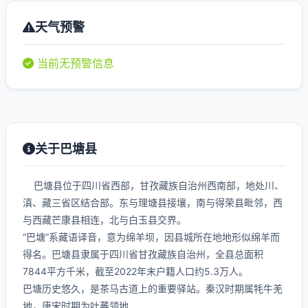
天气预警
当前无预警信息
关于巴塘县
巴塘县位于四川省西部，甘孜藏族自治州西南部，地处川、
滇、藏三省区结合部。东与理塘县接壤，南与得荣县毗邻，西
与西藏芒康县相连，北与白玉县交界。
“巴塘”系藏语译音，意为绵羊坝，因县城所在地地形似绵羊而
得名。巴塘县隶属于四川省甘孜藏族自治州，全县总面积
7844平方千米，截至2022年末户籍人口约5.3万人。
巴塘历史悠久，是茶马古道上的重要驿站。秦汉时期属牦牛羌
地，唐宋时期为吐蕃领地...