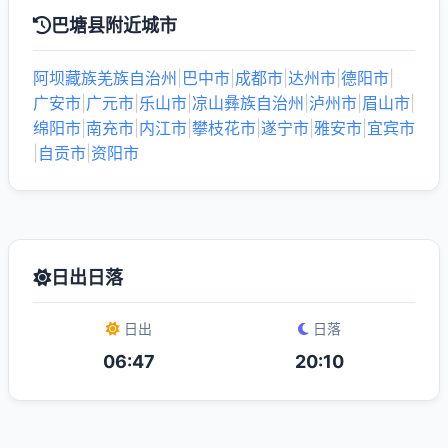
巴塘县附近城市
阿坝藏族羌族自治州
|
巴中市
|
成都市
|
达州市
|
德阳市
|
广安市
|
广元市
|
乐山市
|
凉山彝族自治州
|
泸州市
|
眉山市
|
绵阳市
|
南充市
|
内江市
|
攀枝花市
|
遂宁市
|
雅安市
|
宜宾市
|
自贡市
|
资阳市
日出日落
日出
日落
06:47
20:10