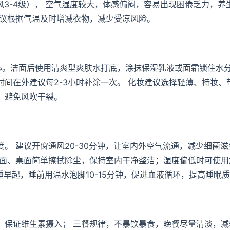
风3-4级）， 空气湿度较大，体感偏闷，容易出现困倦乏力，养
建议根据气温及时增减衣物，减少受凉风险。
心。洁面后使用清爽型爽肤水打底，涂抹保湿乳液或面霜锁住水分
间在外建议每2-3小时补涂一次。 化妆建议选择轻薄、持妆、
，避免风吹干裂。
。 建议开窗通风20-30分钟，让室内外空气流通，减少细菌滋
地面、桌面简单擦拭除尘，保持室内干净整洁；湿度偏低时可使用
早睡早起，睡前用温水泡脚10-15分钟，促进血液循环，提高睡眠
，保证维生素摄入； 三餐规律，不暴饮暴食，晚餐尽量清淡，减