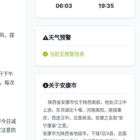
06:03
19:35
风，提
天气预警
当前无预警信息
升下午
，每次
关于安康市
陕西省安康市位于陕西南部，地处汉江中
上游，东邻湖北十堰、河南南阳，南接重
庆，西连汉中，北靠商洛。安康之名取“安
群今日减
宁康泰”之意。
家注意防
安康市为陕西省地级市，下辖1区9县，总面