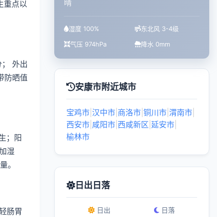
晴
生重点以
湿度 100%
东北风 3-4级
气压 974hPa
降水 0mm
； 外出
带防晒值
安康市附近城市
宝鸡市
|
汉中市
|
商洛市
|
铜川市
|
渭南市
|
西安市
|
咸阳市
|
西咸新区
|
延安市
|
榆林市
生；阳
加湿
质量。
日出日落
日出
日落
轻肠胃