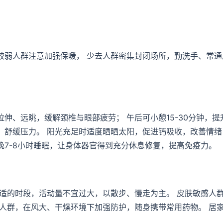
较弱人群注意加强保暖， 少去人群密集封闭场所，勤洗手、常通
伸、远眺，缓解颈椎与眼部疲劳； 午后可小憩15-30分钟，提
，舒缓压力。 阳光充足时适度晒晒太阳，促进钙吸收，改善情绪
每晚7-8小时睡眠，让身体器官得到充分休息修复，提高免疫力。
适的时段，活动量不宜过大，以散步、慢走为主。 皮肤敏感人
人群，在风大、干燥环境下加强防护，随身携带常用药物。 居