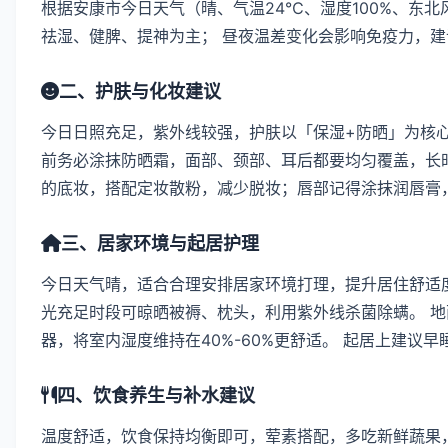
根据安康市今日天气（晴、气温24℃、湿度100%、东北
祛湿、健脾、提神为主； 昼夜温差变化会影响免疫力，
二、护肤与化妆建议
今日日照充足，紫外线较强，护肤以「保湿+防晒」为核
前务必涂抹防晒霜，面部、颈部、耳后都要均匀覆盖，长时
的底妆，搭配定妆散粉，减少脱妆；唇部记得涂抹润唇膏
三、居家环境与起居护理
今日天气晴，适合合理安排居家环境打理，提升居住舒适度
光充足时段可晾晒被褥、枕头，利用紫外线杀菌除螨。 
器，将室内湿度维持在40%-60%更舒适。 起居上建议
四、饮食养生与补水建议
温度舒适，饮食保持均衡即可，荤素搭配，多吃新鲜蔬果