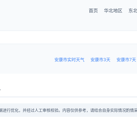
首页
华北地区
东
安康市实时天气
安康市3天
安康市7天
议
据进行优化，并经过人工审核校验。内容仅供参考，请结合自身实际情况酌情