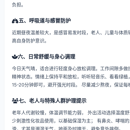
负担。
五、呼吸道与感冒防护
近期昼夜温差较大，是感冒易发时段，老人、儿童与体质
高自身防护意识。
六、日常舒缓与身心调理
今日天气晴，适合进行轻度身心放松调理。工作间隙多做拉
精神状态。情绪上保持平和放松，听听轻音乐、看看绿植
15-20分钟即可，避开强光时段。 尽量减少熬夜，保证
七、老人与特殊人群护理提示
老年人代谢较慢，体温调节能力弱， 外出活动选择温度舒
少刺激性化妆品使用，以基础保湿为主； 有鼻炎、哮喘的
滑，尤其是潮湿天气，地面及时擦干，避免意外摔倒。