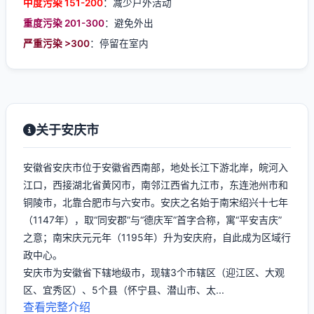
中度污染 151-200
：减少户外活动
重度污染 201-300
：避免外出
严重污染 >300
：停留在室内
关于安庆市
安徽省安庆市位于安徽省西南部，地处长江下游北岸，皖河入
江口，西接湖北省黄冈市，南邻江西省九江市，东连池州市和
铜陵市，北靠合肥市与六安市。安庆之名始于南宋绍兴十七年
（1147年），取“同安郡”与“德庆军”首字合称，寓“平安吉庆”
之意；南宋庆元元年（1195年）升为安庆府，自此成为区域行
政中心。
安庆市为安徽省下辖地级市，现辖3个市辖区（迎江区、大观
区、宜秀区）、5个县（怀宁县、潜山市、太...
查看完整介绍