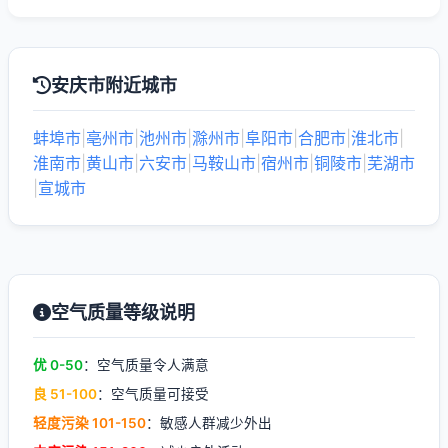
安庆市附近城市
蚌埠市
|
亳州市
|
池州市
|
滁州市
|
阜阳市
|
合肥市
|
淮北市
|
淮南市
|
黄山市
|
六安市
|
马鞍山市
|
宿州市
|
铜陵市
|
芜湖市
|
宣城市
空气质量等级说明
优 0-50
：空气质量令人满意
良 51-100
：空气质量可接受
轻度污染 101-150
：敏感人群减少外出